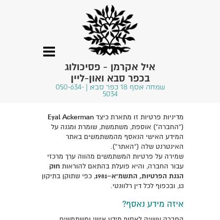
איל אקרמן - פסיכולוג
בכפר סבא ואון-ליין
שמחה אסף 18 כפר סבא | 050-634-
5034
מדיניות פרטיות זו מתארת כיצד
Eyal Ackerman
("החברה") אוספת, משתמשת, שומרת ומגנה על
המידע האישי הנאסף מהמשתמשים באתר
האינטרנט שלה ("האתר").
שמירה על פרטיות המשתמשים מהווה ערך מרכזי
עבור החברה, והיא פועלת בהתאם להוראות
חוק
הגנת הפרטיות, התשמ"א–1981
, כפי שתוקן בתיקון
13, ובכפוף לכל דין רלוונטי.
איזה מידע נאסף?
החברה עשויה לאסוף מידע אישי ומשתמשים