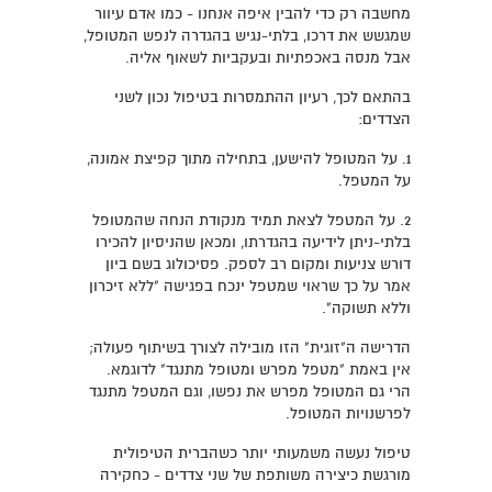
מחשבה רק כדי להבין איפה אנחנו - כמו אדם עיוור
שמגשש את דרכו, בלתי-נגיש בהגדרה לנפש המטופל,
אבל מנסה באכפתיות ובעקביות לשאוף אליה.
בהתאם לכך, רעיון ההתמסרות בטיפול נכון לשני
הצדדים:
1. על המטופל להישען, בתחילה מתוך קפיצת אמונה,
על המטפל.
2. על המטפל לצאת תמיד מנקודת הנחה שהמטופל
בלתי-ניתן לידיעה בהגדרתו, ומכאן שהניסיון להכירו
דורש צניעות ומקום רב לספק. פסיכולוג בשם ביון
אמר על כך שראוי שמטפל ינכח בפגישה "ללא זיכרון
וללא תשוקה".
הדרישה ה"זוגית" הזו מובילה לצורך בשיתוף פעולה;
אין באמת "מטפל מפרש ומטופל מתנגד" לדוגמא.
הרי גם המטופל מפרש את נפשו, וגם המטפל מתנגד
לפרשנויות המטופל.
טיפול נעשה משמעותי יותר כשהברית הטיפולית
מורגשת כיצירה משותפת של שני צדדים - כחקירה