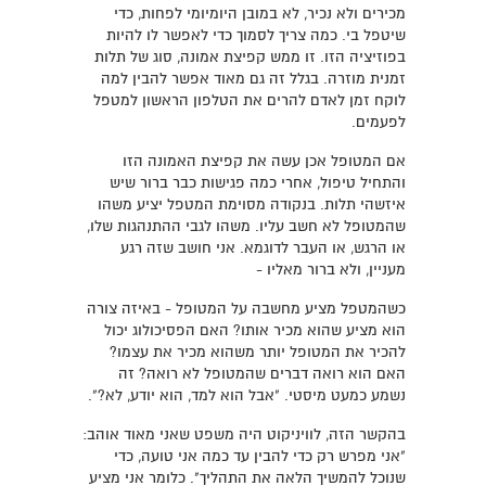
מכירים ולא נכיר, לא במובן היומיומי לפחות, כדי
שיטפל בי. כמה צריך לסמוך כדי לאפשר לו להיות
בפוזיציה הזו. זו ממש קפיצת אמונה, סוג של תלות
זמנית מוזרה. בגלל זה גם מאוד אפשר להבין למה
לוקח זמן לאדם להרים את הטלפון הראשון למטפל
לפעמים.
אם המטופל אכן עשה את קפיצת האמונה הזו
והתחיל טיפול, אחרי כמה פגישות כבר ברור שיש
איזשהי תלות. בנקודה מסוימת המטפל יציע משהו
שהמטופל לא חשב עליו. משהו לגבי ההתנהגות שלו,
או הרגש, או העבר לדוגמא. אני חושב שזה רגע
מעניין, ולא ברור מאליו -
כשהמטפל מציע מחשבה על המטופל - באיזה צורה
הוא מציע שהוא מכיר אותו? האם הפסיכולוג יכול
להכיר את המטופל יותר משהוא מכיר את עצמו?
האם הוא רואה דברים שהמטופל לא רואה? זה
נשמע כמעט מיסטי. "אבל הוא למד, הוא יודע, לא?".
בהקשר הזה, לוויניקוט היה משפט שאני מאוד אוהב:
"אני מפרש רק כדי להבין עד כמה אני טועה, כדי
שנוכל להמשיך הלאה את התהליך". כלומר אני מציע