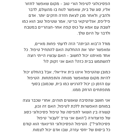
הפסיכולוגי לטיפול הורי טוב - מקום שאפשר לחזור
אליו, סוג של בית, שאפשר לנוח בו מהעולם, לדבר
ולהבין, ולאחר מכן לצאת חזרה חזקים יותר. אדם
פיליפס, אנליטיקאי בריטי, אמר שטיפול טוב הוא כמו
לשבת עם אמא על כוס קפה אחר-הצהריים במטבח
ולדבר על היום שלך.
מודל ה"בוא הביתה" הזה לדעתי פחות מאיים,
ומאפשר יותר את ההחלטה האם להתחיל טיפול. כל
אחד מאיתנו יכול לחשוב - האם עכשיו הייתי רוצה
להשתמש בבית כזה? האם אני זקוק לו?
כמובן שהטיפול איננו בית אידיאלי, אבל בהחלט יכול
להיות מקום שמאפשר מנוחה והתפתחות. הטיפול
עם הזמן כן יכול להרגיש כמו בית, שכמובן בסוף
מתפתחים הרחק ממנו.
אני חושב שהסיבה שאנשים תוהים, אחרי שכבר צצה
במוחם האפשרות ללכת לטיפול, האם זה נכון,
קשורה בין השאר לתפיסה של טיפול פסיכולוגי כסוג
של פרוצדורה ("האם אני צריך 'לעבור' טיפול
פסיכולוגי?"). הטיפול הפסיכולוגי הדינאמי הוא קודם
כל ביסוס של יחסי עזרה, שבו אדם יכול לצמוח.