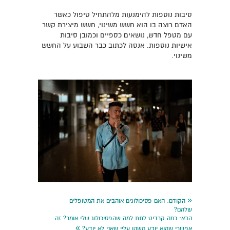
סיבות נוספות להימנעות מלהתחיל טיפול כאשר
האדם רוצה בו הוא חשש משינוי, חשש מיצירת קשר
עם מטפל חדש, נושאים כספיים וכמובן סיבות
אישיות נוספות. אנסה לכתוב כבר השבוע על החשש
משינוי.
«
הקודם:
האם פסיכולוגים אוהבים את המטופלים
שלהם?
הבא:
כמה קרדיט לתת למה שהפסיכולוג שלי אומר? זה
»
אפשרי שהוא יודע משהו עליי שאני לא יודע?